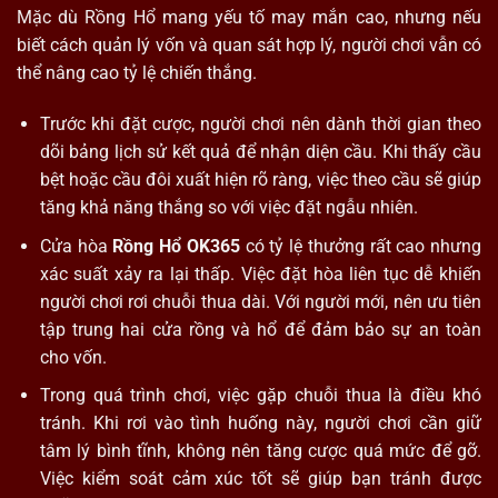
Mặc dù Rồng Hổ mang yếu tố may mắn cao, nhưng nếu
biết cách quản lý vốn và quan sát hợp lý, người chơi vẫn có
thể nâng cao tỷ lệ chiến thắng.
Trước khi đặt cược, người chơi nên dành thời gian theo
dõi bảng lịch sử kết quả để nhận diện cầu. Khi thấy cầu
bệt hoặc cầu đôi xuất hiện rõ ràng, việc theo cầu sẽ giúp
tăng khả năng thắng so với việc đặt ngẫu nhiên.
Cửa hòa
Rồng Hổ OK365
có tỷ lệ thưởng rất cao nhưng
xác suất xảy ra lại thấp. Việc đặt hòa liên tục dễ khiến
người chơi rơi chuỗi thua dài. Với người mới, nên ưu tiên
tập trung hai cửa rồng và hổ để đảm bảo sự an toàn
cho vốn.
Trong quá trình chơi, việc gặp chuỗi thua là điều khó
tránh. Khi rơi vào tình huống này, người chơi cần giữ
tâm lý bình tĩnh, không nên tăng cược quá mức để gỡ.
Việc kiểm soát cảm xúc tốt sẽ giúp bạn tránh được