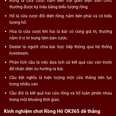
Rồng là cửa cược nằm bên trái giao diện bàn chơi,
thường được ký hiệu bằng biểu tượng rồng.
Hổ là cửa cược đối diện rồng, nằm bên phải và có biểu
tượng hổ.
Hòa là cửa cược khi hai lá bài có cùng giá trị, thường
nằm ở vị trí trung tâm bàn cược.
Dealer là người chia bài trực tiếp thông qua hệ thống
livestream.
Phân tích cầu là việc dựa lịch sử kết quả các ván trước
để nhận diện xu hướng ra bài.
Cầu bệt nghĩa là hiện tượng một cửa thắng liên tục
trong nhiều ván.
Cầu đôi là kết quả hai cửa rồng và hổ luân phiên nhau
trong một khoảng thời gian.
Kinh nghiệm chơi Rồng Hổ OK365 dễ thắng