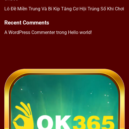
Lô Đề Miền Trung Và Bí Kíp Tăng Cơ Hội Trúng Số Khi Chơi
Recent Comments
A WordPress Commenter
trong
Hello world!