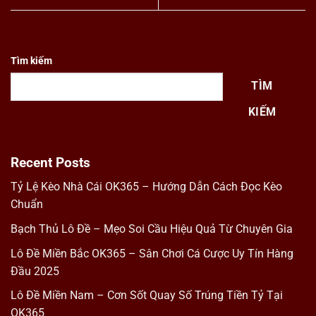
Tìm kiếm
TÌM
KIẾM
Recent Posts
Tỷ Lệ Kèo Nhà Cái OK365 – Hướng Dẫn Cách Đọc Kèo
Chuẩn
Bạch Thủ Lô Đề – Mẹo Soi Cầu Hiệu Quả Từ Chuyên Gia
Lô Đề Miền Bắc OK365 – Sân Chơi Cá Cược Uy Tín Hàng
Đầu 2025
Lô Đề Miền Nam – Cơn Sốt Quay Số Trúng Tiền Tỷ Tại
OK365