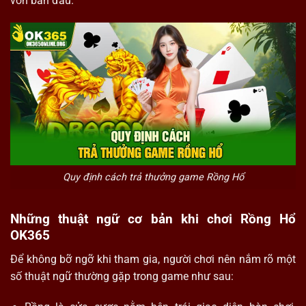
vốn ban đầu.
Quy định cách trả thưởng game Rồng Hổ
Những thuật ngữ cơ bản khi chơi Rồng Hổ
OK365
Để không bỡ ngỡ khi tham gia, người chơi nên nắm rõ một
số thuật ngữ thường gặp trong game như sau: