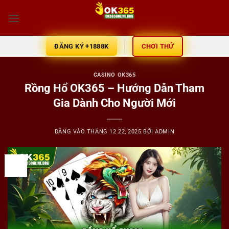
Bỏ
qua
nội
dung
ĐĂNG KÝ +1888K
CHƠI THỬ
CASINO OK365
Rồng Hổ OK365 – Hướng Dẫn Tham
Gia Dành Cho Người Mới
ĐĂNG VÀO
THÁNG 12 22, 2025
BỞI
ADMIN
22
Th12