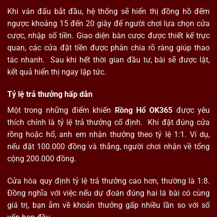
Khi ván đấu bắt đầu, hệ thống sẽ hiển thị đồng hồ đếm
ngược khoảng 15 đến 20 giây để người chơi lựa chọn cửa
cược, nhập số tiền. Giao diện bàn cược được thiết kế trực
quan, các cửa đặt tiền được phân chia rõ ràng giúp thao
tác nhanh. Sau khi hết thời gian đầu tư, bài sẽ được lật,
kết quả hiển thị ngay lập tức.
Tỷ lệ trả thưởng hấp dẫn
Một trong những điểm khiến
Rồng Hổ OK365
được yêu
thích chính là tỷ lệ trả thưởng cố định. Khi đặt đúng cửa
rồng hoặc hổ, anh em nhận thưởng theo tỷ lệ 1:1. Ví dụ,
nếu đặt 100.000 đồng và thắng, người chơi nhận về tổng
cộng 200.000 đồng.
Cửa hòa quy định tỷ lệ trả thưởng cao hơn, thường là 1:8.
Đồng nghĩa với việc nếu dự đoán đúng hai lá bài có cùng
giá trị, bạn ẵm về khoản thưởng gấp nhiều lần so với số