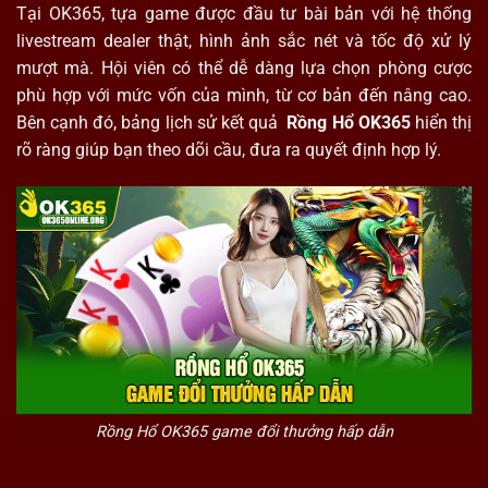
Tại OK365, tựa game được đầu tư bài bản với hệ thống
livestream dealer thật, hình ảnh sắc nét và tốc độ xử lý
mượt mà. Hội viên có thể dễ dàng lựa chọn phòng cược
phù hợp với mức vốn của mình, từ cơ bản đến nâng cao.
Bên cạnh đó, bảng lịch sử kết quả
Rồng Hổ OK365
hiển thị
rõ ràng giúp bạn theo dõi cầu, đưa ra quyết định hợp lý.
Rồng Hổ OK365 game đổi thưởng hấp dẫn