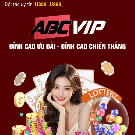
Đối tác uy tín:
U888
,
U888
,