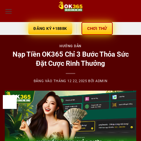
Bỏ
qua
nội
dung
ĐĂNG KÝ +1888K
CHƠI THỬ
HƯỚNG DẪN
Nạp Tiền OK365 Chỉ 3 Bước Thỏa Sức
Đặt Cược Rinh Thưởng
ĐĂNG VÀO
THÁNG 12 22, 2025
BỞI
ADMIN
22
Th12