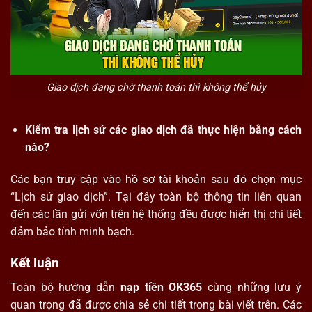
Giao dịch đang chờ thanh toán thì không thể hủy
Kiểm tra lịch sử các giao dịch đã thực hiện bằng cách
nào?
Các bạn truy cập vào hồ sơ tài khoản sau đó chọn mục
“Lịch sử giao dịch”. Tại đây toàn bộ thông tin liên quan
đến các lần gửi vốn trên hệ thống đều được hiển thị chi tiết
đảm bảo tính minh bạch.
Kết luận
Toàn bộ hướng dẫn
nạp tiền OK365
cùng những lưu ý
quan trọng đã được chia sẻ chi tiết trong bài viết trên. Các