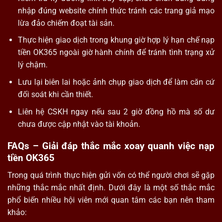
nhập đúng website chính thức tránh các trang giả mạo
lừa đảo chiếm đoạt tài sản.
Thực hiện giao dịch trong khung giờ hợp lý hạn chế nạp
tiền OK365 ngoài giờ hành chính để tránh tình trạng xử
lý chậm.
Lưu lại biên lai hoặc ảnh chụp giao dịch để làm căn cứ
đối soát khi cần thiết.
Liên hệ CSKH ngay nếu sau 2 giờ đồng hồ mà số dư
chưa được cập nhật vào tài khoản.
FAQs – Giải đáp thắc mắc xoay quanh việc nạp
tiền OK365
Trong quá trình thực hiện gửi vốn có thể người chơi sẽ gặp
những thắc mắc nhất định. Dưới đây là một số thắc mắc
phổ biến nhiều hội viên mới quan tâm các bạn nên tham
khảo: