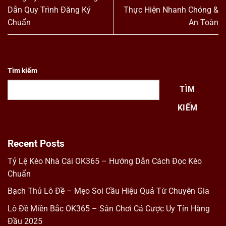
Dẫn Quy Trình Đăng Ký
Thực Hiện Nhanh Chóng &
Chuẩn
An Toàn
Tìm kiếm
TÌM
KIẾM
Recent Posts
Tỷ Lệ Kèo Nhà Cái OK365 – Hướng Dẫn Cách Đọc Kèo
Chuẩn
Bạch Thủ Lô Đề – Mẹo Soi Cầu Hiệu Quả Từ Chuyên Gia
Lô Đề Miền Bắc OK365 – Sân Chơi Cá Cược Uy Tín Hàng
Đầu 2025