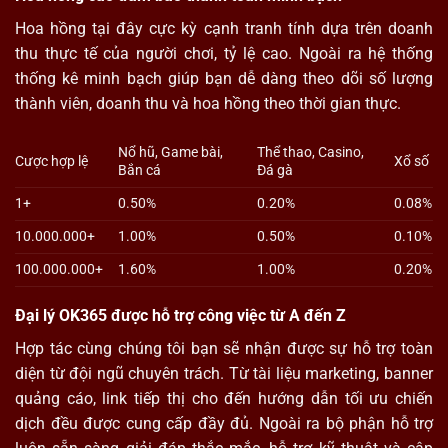
Hoa hồng tại đây cực kỳ cạnh tranh tính dựa trên doanh
thu thực tế của người chơi, tỷ lệ cao. Ngoài ra hệ thống
thống kê minh bạch giúp bạn dễ dàng theo dõi số lượng
thành viên, doanh thu và hoa hồng theo thời gian thực.
Nổ hũ, Game bài,
Thể thao, Casino,
Cược hợp lệ
Xổ số
Bắn cá
Đá gà
1+
0.50%
0.20%
0.08%
10.000.000+
1.00%
0.50%
0.10%
100.000.000+
1.60%
1.00%
0.20%
Đại lý OK365 được hỗ trợ công việc từ A đến Z
Hợp tác cùng chúng tôi bạn sẽ nhận được sự hỗ trợ toàn
diện từ đội ngũ chuyên trách. Từ tài liệu marketing, banner
quảng cáo, link tiếp thị cho đến hướng dẫn tối ưu chiến
dịch đều được cung cấp đầy đủ. Ngoài ra bộ phận hỗ trợ