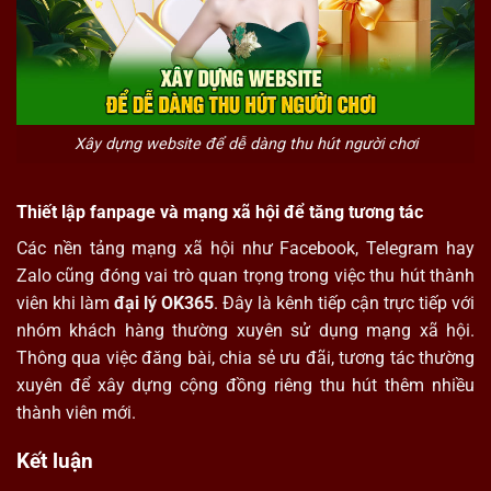
Xây dựng website để dễ dàng thu hút người chơi
Thiết lập fanpage và mạng xã hội để tăng tương tác
Các nền tảng mạng xã hội như Facebook, Telegram hay
Zalo cũng đóng vai trò quan trọng trong việc thu hút thành
viên khi làm
đại lý OK365
. Đây là kênh tiếp cận trực tiếp với
nhóm khách hàng thường xuyên sử dụng mạng xã hội.
Thông qua việc đăng bài, chia sẻ ưu đãi, tương tác thường
xuyên để xây dựng cộng đồng riêng thu hút thêm nhiều
thành viên mới.
Kết luận