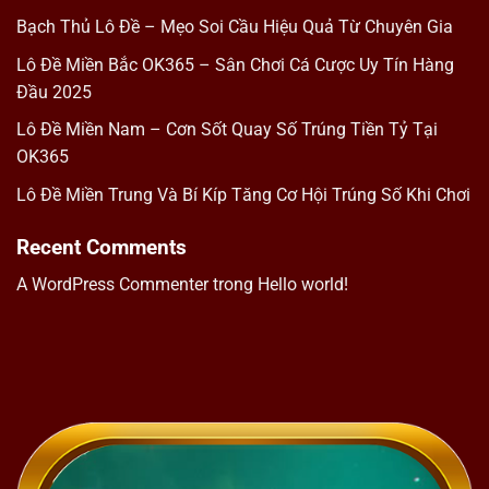
Bạch Thủ Lô Đề – Mẹo Soi Cầu Hiệu Quả Từ Chuyên Gia
Lô Đề Miền Bắc OK365 – Sân Chơi Cá Cược Uy Tín Hàng
Đầu 2025
Lô Đề Miền Nam – Cơn Sốt Quay Số Trúng Tiền Tỷ Tại
OK365
Lô Đề Miền Trung Và Bí Kíp Tăng Cơ Hội Trúng Số Khi Chơi
Recent Comments
A WordPress Commenter
trong
Hello world!