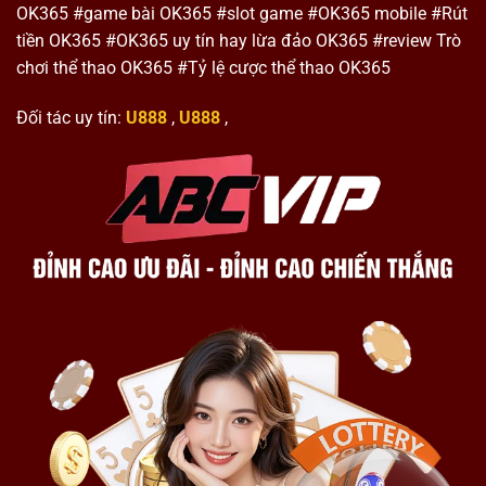
OK365 #game bài OK365 #slot game #OK365 mobile #Rút
tiền OK365 #OK365 uy tín hay lừa đảo OK365 #review Trò
chơi thể thao OK365 #Tỷ lệ cược thể thao OK365
Đối tác uy tín:
U888
,
U888
,