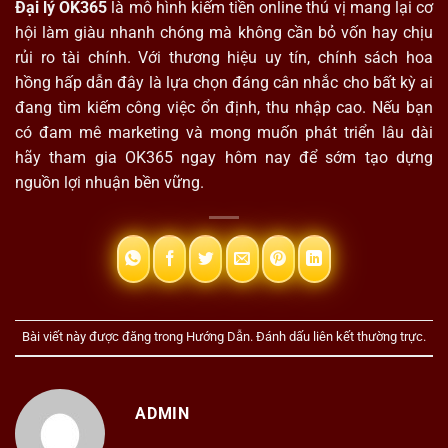
Đại lý OK365
là mô hình kiếm tiền online thú vị mang lại cơ
hội làm giàu nhanh chóng mà không cần bỏ vốn hay chịu
rủi ro tài chính. Với thương hiệu uy tín, chính sách hoa
hồng hấp dẫn đây là lựa chọn đáng cân nhắc cho bất kỳ ai
đang tìm kiếm công việc ổn định, thu nhập cao. Nếu bạn
có đam mê marketing và mong muốn phát triển lâu dài
hãy tham gia OK365 ngay hôm nay để sớm tạo dựng
nguồn lợi nhuận bền vững.
Bài viết này được đăng trong
Hướng Dẫn
. Đánh dấu
liên kết thường trực
.
ADMIN