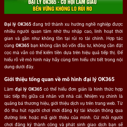
Đại lý OK365
đang trở thành xu hướng nghề nghiệp được
nhiều người quan tâm nhờ thu nhập cao, linh hoạt thời
gian và gần như không tồn tại rủi ro tài chính. Hợp tác
cùng
OK365
bạn không cần bỏ vốn đầu tư, không cần đặt
cọc mà vẫn có thể kiếm tiền dựa trên hiệu quả tiếp thị. Để
hiểu rõ về mô hình này hãy cùng tìm hiểu chi tiết trong nội
dung dưới đây.
Giới thiệu tổng quan về mô hình đại lý OK365
Làm
đại lý OK365
có thể hiểu đơn giản là hình thức hợp
tác tiếp thị giữa cá nhân với nhà cái. Nhiệm vụ chính là
quảng bá thương hiệu, giới thiệu dịch vụ trên trang web. Từ
đó thu hút người chơi mới đăng ký tài khoản thông qua
đường link hoặc mã giới thiệu của mình. Cứ mỗi người
chơi đăng ký thành công và phát sinh giao dịch bạn sẽ